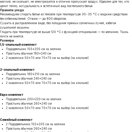
мягкий, не скользит, не электризуется и отлично пропускает воздух. Идеален для тех, кто
ценит тепло, натуральность и эстетичный вид постельного белья.
Правила ухода
Рекомендуем стирать белье из тенселя при температуре 30−35 °C с жидким средством
без отбеливателей. Отжим — до 800 оборотов.
Сушить в расправленном виде, без попадания прямых солнечных лучей, избегая
сушильной машины.
Гладить при температуре не выше 120 °C с функцией отпаривания — по желанию. Ткань
почти не мнется.
Размеры
1,5-спальный комплект
Каталог
Галерея работ
Пододеяльник 155*205 см на молнии
О компании
Рекомендации
Простынь обычная 180*240 см
2 наволочки 50*70 или 70*70 см на выбор (на клапане)
Преимущества
Отзывы
2-спальный комплект
ВКонтакте
ИП Власова Мария Петровна
Пододеяльник 180*210 см на молнии
Телеграм
ИНН 431701962706
Простынь обычная 240*240 см
2 наволочки 50*70 или 70*70 см на выбор (на клапане)
Инстаграм*
ОГРН 317121500003241
Евро комплект
Пододеяльник 200*220 см на молнии
Простынь обычная 260*240 см
2 наволочки 50*70 или 70*70 см на выбор (на клапане)
Семейный комплект
2 Пододеяльника 155*205 см на молнии
ЛУНА © Copyrights 2026
Простынь обычная 260*240 см
Документы