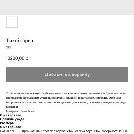
Тихий бриз
SKU:
10200,00
р.
Добавить в корзину
Тихий бриз
— это нежный голубой оттенок с лёгким дымчатым подтоном. Он будто наполняет
пространство прохладным утренним воздухом, тишиной и ощущением свободы. Этот цвет
не бросается в глаза, но тонко влияет на настроение: успокаивает, освежает и создаёт атмосферу
гармонии.
Материал: Сатин браш
О материале
Правила ухода
Размеры
О материале
Сатин браш — премиальный хлопок с бархатистой, слегка ворсистой поверхностью. Он